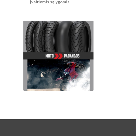
įvairiomis sąlygomis