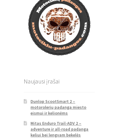
Naujausi įrašai
Dunlop ScootSmart 2 –
motorolerių padanga miesto
eismui ir kelionėms
Mitas Enduro Trail-ADV 2 –
adventure ir all-road padanga
keliui bei lengvam bekelės