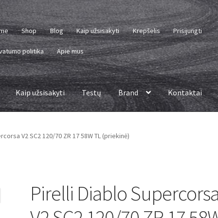
me
Shop
Blog
Kaip užsisakyti
Krepšelis
Prisijungti
vatumo politika
Apie mus
Kaip užsisakyti
Testų
Brand
Kontaktai
percorsa V2 SC2 120/70 ZR 17 58W TL (priekinė)
Pirelli Diablo Supercors
V2 SC2 120/70 ZR 17 58