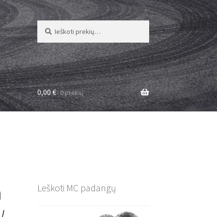
Ieškoti:
Ieškoti
0,00
€
0 prekių
a
Leškoti MC padangų
W