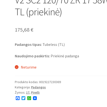
TL (priekinė)
175,68
€
Padangos tipas:
Tubeless (TL)
Naudojimo paskirtis:
Priekinė padanga
Neturime
Produkto kodas:
8019227230369
Kategorija:
Padangos
Žymos:
17
,
Pirelli
F
T
W
a
w
h
c
i
a