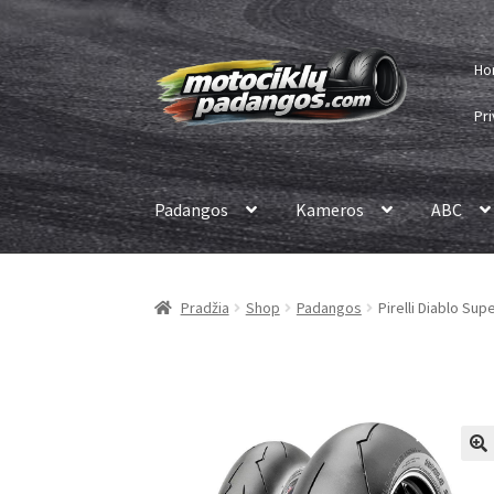
Pereiti
Pereiti
Ho
prie
prie
meniu
turinio
Pri
Padangos
Kameros
ABC
Pradžia
Shop
Padangos
Pirelli Diablo Su