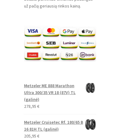
už pačią geriausią rinkos kainą.
Metzeler ME 888 Marathon
Ultra 300/35 VR 18 (87V) TL
(galinė)
278,95
€
Metzeler Cruisetec Rf. 180/65 B
16 81H TL (galinė)
205,95
€