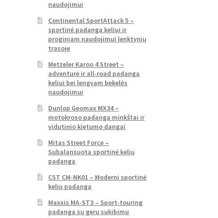
naudojimui
Continental SportAttack 5 –
sportinė padanga keliui ir
proginiam naudojimui lenktynių
trasoje
Metzeler Karoo 4 Street –
adventure ir all-road padanga
keliui bei lengvam bekelės
naudojimui
Dunlop Geomax MX34 –
motokroso padanga minkštai ir
vidutinio kietumo dangai
Mitas Street Force –
Subalansuota sportinė kelių
padanga
CST CM-NK01 – Moderni sportinė
kelių padanga
Maxxis MA-ST3 – Sport-touring
padanga su geru sukibimu