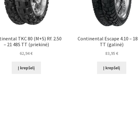
inental TKC 80 (M+S) Rf. 2.50
Continental Escape 4.10 – 18
– 21 48S TT (priekinė)
TT (galinė)
62,94
€
83,95
€
Į krepšelį
Į krepšelį