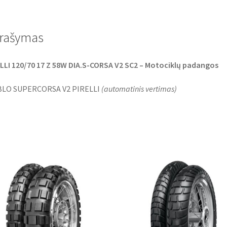
e
t
t
b
t
s
o
e
A
o
r
p
rašymas
k
p
LLI 120/70 17 Z 58W DIA.S-CORSA V2 SC2 – Motociklų padangos
BLO SUPERCORSA V2 PIRELLI
(
automatinis vertimas
)