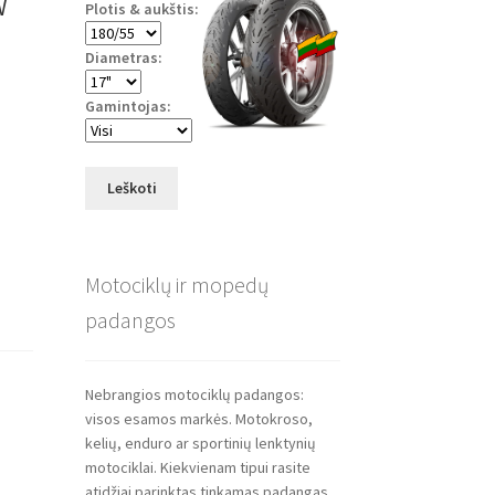
Plotis & aukštis:
Diametras:
Gamintojas:
Leškoti
Motociklų ir mopedų
padangos
Nebrangios motociklų padangos:
visos esamos markės. Motokroso,
kelių, enduro ar sportinių lenktynių
motociklai. Kiekvienam tipui rasite
atidžiai parinktas tinkamas padangas