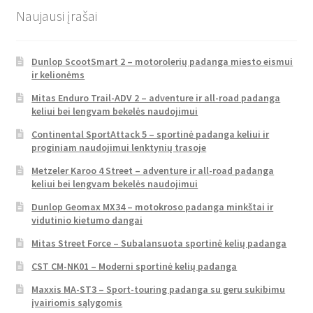
Naujausi įrašai
Dunlop ScootSmart 2 – motorolerių padanga miesto eismui
ir kelionėms
Mitas Enduro Trail-ADV 2 – adventure ir all-road padanga
keliui bei lengvam bekelės naudojimui
Continental SportAttack 5 – sportinė padanga keliui ir
proginiam naudojimui lenktynių trasoje
Metzeler Karoo 4 Street – adventure ir all-road padanga
keliui bei lengvam bekelės naudojimui
Dunlop Geomax MX34 – motokroso padanga minkštai ir
vidutinio kietumo dangai
Mitas Street Force – Subalansuota sportinė kelių padanga
CST CM-NK01 – Moderni sportinė kelių padanga
Maxxis MA-ST3 – Sport-touring padanga su geru sukibimu
įvairiomis sąlygomis