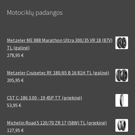
Motociklų padangos
Metzeler ME 888 Marathon Ultra 300/35 VR 18 (87V)
TL (galinė)
278,95
€
Metzeler Cruisetec Rf. 180/65 B 16 81H TL (galinė)
205,95
€
CST C-186 3.00 - 19 45P TT (priekinė)
53,95
€
Michelin Road 5 120/70 ZR 17 (58W) TL (priekinė)
127,95
€