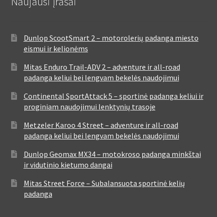
Naujausi įrašai
Dunlop ScootSmart 2 – motorolerių padanga miesto
eismui ir kelionėms
Mitas Enduro Trail-ADV 2 – adventure ir all-road
padanga keliui bei lengvam bekelės naudojimui
Continental SportAttack 5 – sportinė padanga keliui ir
proginiam naudojimui lenktynių trasoje
Metzeler Karoo 4 Street – adventure ir all-road
padanga keliui bei lengvam bekelės naudojimui
Dunlop Geomax MX34 – motokroso padanga minkštai
ir vidutinio kietumo dangai
Mitas Street Force – Subalansuota sportinė kelių
padanga