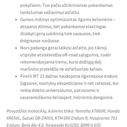
pokyčiams. Tuo pačiu užtikrinamas pakankamas
lankstumas važiavimui asfaltu.
Gumos mišinys optimizuotas ilgoms kelionėms –
atsparus dilimui, bet pakankamai elastingas
išlaikyti gerą sukibimą tiek sausuose, tiek
drėgnuose ruožuose.
Nors padanga gerai laikosi asfalte, jos tikroji
stiprybė atsiskleidžia off-road sąlygomis, todėl
rekomenduojama tiems, kurie didžiąją dalį
maršruto praleidžia ne asfaltuotais keliais.
Pirelli MT 21 dažnai naudojama ilgesniuose enduro
žygiuose, nuotykių ekspedicijose ir net raliuose, kur
reikia didelio universalumo, patvarumo ir
savarankiškumo keliaujant mišriomis dangomis.
Pavyzdžiai motociklų, kuriems tinka: Yamaha XT660R, Honda
XR650L, Suzuki DR-Z400S, KTM 690 Enduro R, Husqvarna 701
Enduro, Beta Alp 4.0, Kawasaki KLX250, BMW G 650