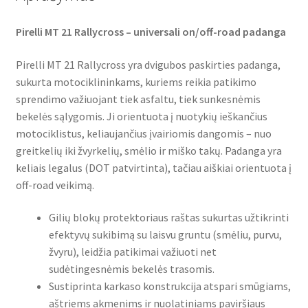
Pirelli MT 21 Rallycross – universali on/off-road padanga
Pirelli MT 21 Rallycross yra dvigubos paskirties padanga,
sukurta motociklininkams, kuriems reikia patikimo
sprendimo važiuojant tiek asfaltu, tiek sunkesnėmis
bekelės sąlygomis. Ji orientuota į nuotykių ieškančius
motociklistus, keliaujančius įvairiomis dangomis – nuo
greitkelių iki žvyrkelių, smėlio ir miško takų. Padanga yra
keliais legalus (DOT patvirtinta), tačiau aiškiai orientuota į
off-road veikimą.
Gilių blokų protektoriaus raštas sukurtas užtikrinti
efektyvų sukibimą su laisvu gruntu (smėliu, purvu,
žvyru), leidžia patikimai važiuoti net
sudėtingesnėmis bekelės trasomis.
Sustiprinta karkaso konstrukcija atspari smūgiams,
aštriems akmenims ir nuolatiniams paviršiaus