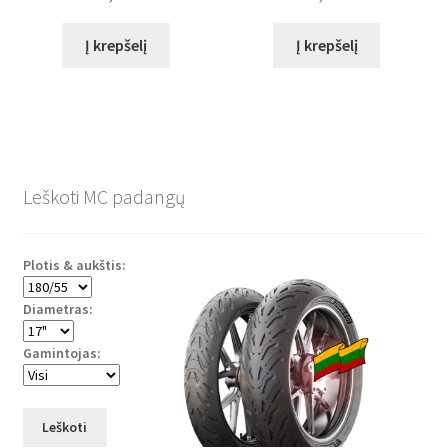
Į krepšelį
Į krepšelį
Leškoti MC padangų
Plotis & aukštis:
Diametras:
Gamintojas:
Leškoti