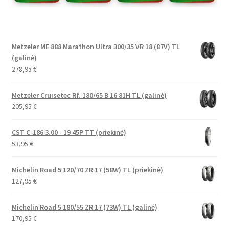
Metzeler ME 888 Marathon Ultra 300/35 VR 18 (87V) TL
(galinė)
278,95
€
Metzeler Cruisetec Rf. 180/65 B 16 81H TL (galinė)
205,95
€
CST C-186 3.00 - 19 45P TT (priekinė)
53,95
€
Michelin Road 5 120/70 ZR 17 (58W) TL (priekinė)
127,95
€
Michelin Road 5 180/55 ZR 17 (73W) TL (galinė)
170,95
€