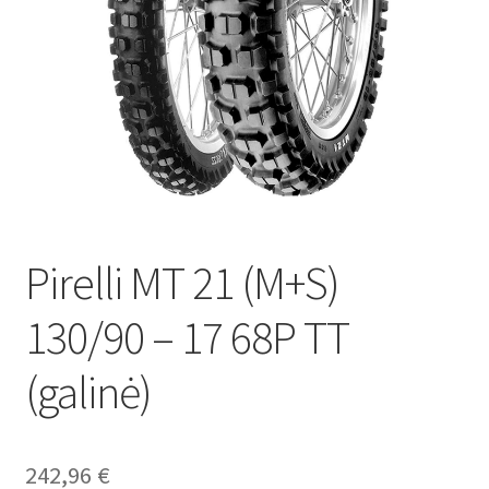
Pirelli MT 21 (M+S)
130/90 – 17 68P TT
(galinė)
242,96
€