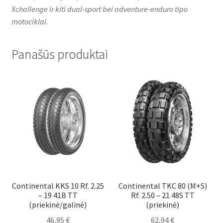
Xchallenge ir kiti dual-sport bei adventure-enduro tipo
motociklai.
Panašūs produktai
Continental KKS 10 Rf. 2.25
Continental TKC 80 (M+S)
– 19 41B TT
Rf. 2.50 – 21 48S TT
(priekinė/galinė)
(priekinė)
46,95
€
62,94
€