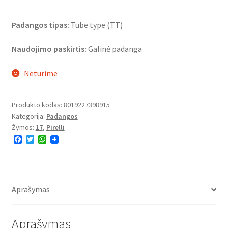
Padangos tipas:
Tube type (TT)
Naudojimo paskirtis:
Galinė padanga
Neturime
Produkto kodas:
8019227398915
Kategorija:
Padangos
Žymos:
17
,
Pirelli
F
T
W
a
w
h
c
i
a
e
t
t
b
t
s
o
e
A
o
r
p
Aprašymas
k
p
Aprašymas