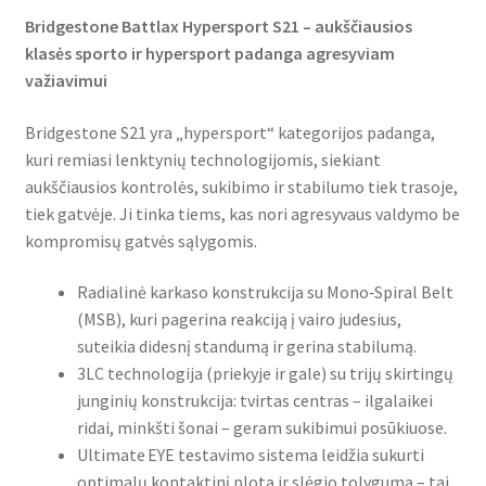
Bridgestone Battlax Hypersport S21 – aukščiausios
klasės sporto ir hypersport padanga agresyviam
važiavimui
Bridgestone S21 yra „hypersport“ kategorijos padanga,
kuri remiasi lenktynių technologijomis, siekiant
aukščiausios kontrolės, sukibimo ir stabilumo tiek trasoje,
tiek gatvėje. Ji tinka tiems, kas nori agresyvaus valdymo be
kompromisų gatvės sąlygomis.
Radialinė karkaso konstrukcija su Mono‑Spiral Belt
(MSB), kuri pagerina reakciją į vairo judesius,
suteikia didesnį standumą ir gerina stabilumą.
3LC technologija (priekyje ir gale) su trijų skirtingų
junginių konstrukcija: tvirtas centras – ilgalaikei
ridai, minkšti šonai – geram sukibimui posūkiuose.
Ultimate EYE testavimo sistema leidžia sukurti
optimalų kontaktinį plotą ir slėgio tolygumą – tai