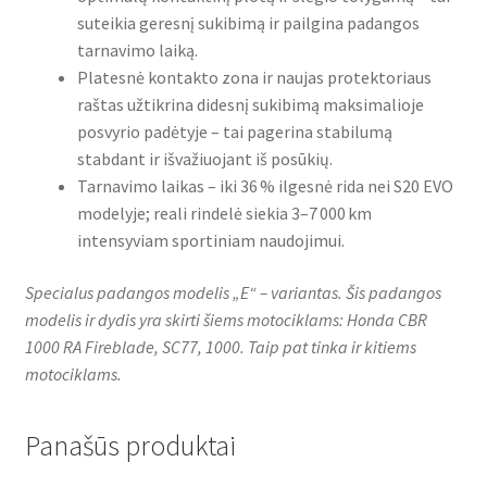
suteikia geresnį sukibimą ir pailgina padangos
tarnavimo laiką.
Platesnė kontakto zona ir naujas protektoriaus
raštas užtikrina didesnį sukibimą maksimalioje
posvyrio padėtyje – tai pagerina stabilumą
stabdant ir išvažiuojant iš posūkių.
Tarnavimo laikas – iki 36 % ilgesnė rida nei S20 EVO
modelyje; reali rindelė siekia 3–7 000 km
intensyviam sportiniam naudojimui.
Specialus padangos modelis „E“ – variantas. Šis padangos
modelis ir dydis yra skirti šiems motociklams: Honda CBR
1000 RA Fireblade, SC77, 1000. Taip pat tinka ir kitiems
motociklams.
Panašūs produktai