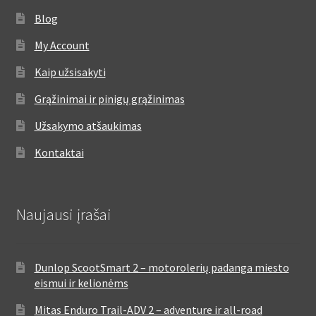
Blog
My Account
Kaip užsisakyti
Grąžinimai ir pinigų grąžinimas
Užsakymo atšaukimas
Kontaktai
Naujausi įrašai
Dunlop ScootSmart 2 – motorolerių padanga miesto
eismui ir kelionėms
Mitas Enduro Trail-ADV 2 – adventure ir all-road