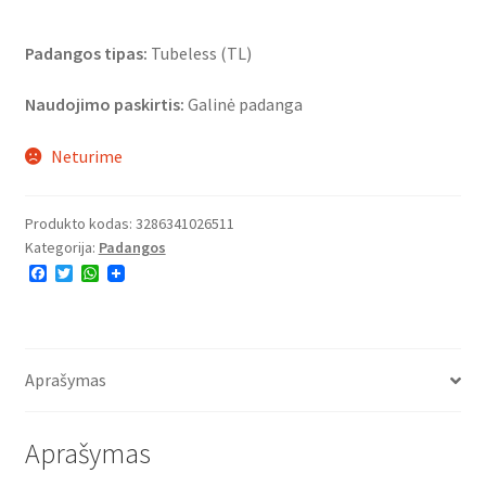
Padangos tipas:
Tubeless (TL)
Naudojimo paskirtis:
Galinė padanga
Neturime
Produkto kodas:
3286341026511
Kategorija:
Padangos
F
T
W
a
w
h
c
i
a
e
t
t
b
t
s
o
e
A
o
r
p
Aprašymas
k
p
Aprašymas