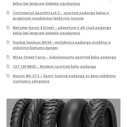
keliui bei lengvam bekelės naudojimui
Continental SportAttack 5 – sportinė padanga keliui ir
proginiam naudojimui lenktynių trasoje
Metzeler Karoo 4 Street – adventure ir all-road padanga
keliui bei lengvam bekelės naudojimui
Dunlop Geomax MX34 – motokroso padanga minkštai ir
vidutinio kietumo dangai
Mitas Street Force – Subalansuota sportinė kelių padanga
CST CM-NK01 – Moderni sportinė kelių padanga
Maxxis MA-ST3 – Sport-touring padanga su geru sukibimu
įvairiomis sąlygomis