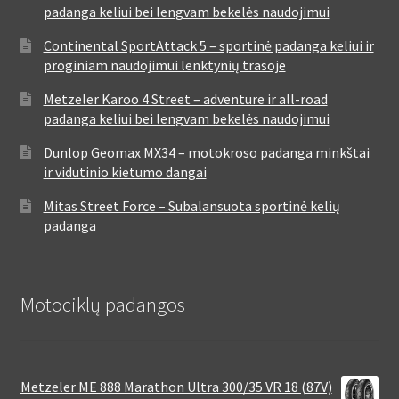
padanga keliui bei lengvam bekelės naudojimui
Continental SportAttack 5 – sportinė padanga keliui ir
proginiam naudojimui lenktynių trasoje
Metzeler Karoo 4 Street – adventure ir all-road
padanga keliui bei lengvam bekelės naudojimui
Dunlop Geomax MX34 – motokroso padanga minkštai
ir vidutinio kietumo dangai
Mitas Street Force – Subalansuota sportinė kelių
padanga
Motociklų padangos
Metzeler ME 888 Marathon Ultra 300/35 VR 18 (87V)