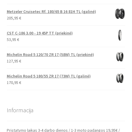
Metzeler Cruisetec Rf. 180/65 B 16 81H TL (galinė)
205,95
€
CST C-186 3.00 - 19 45P TT (priekinė)
53,95
€
Michelin Road 5 120/70 ZR 17 (58W) TL (priekinė)
127,95
€
Michelin Road 5 180/55 ZR 17 (73W) TL (galinė)
170,95
€
Informacija
Pristatymo laikas 3-4 darbo dienos / 1-3 moto padangos 19,95€ /