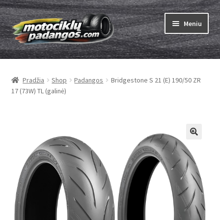
Pereiti
Pereiti
Meniu
prie
prie
meniu
turinio
Išskleist
Padangos
sub-
Pradžia
Shop
Padangos
Bridgestone S 21 (E) 190/50 ZR
menu
Išskleist
Kameros
17 (73W) TL (galinė)
sub-
menu
Išskleist
ABC
sub-
menu
Kaip užsisakyti
Testų
Išskleist
Brand
sub-
menu
Kontaktai