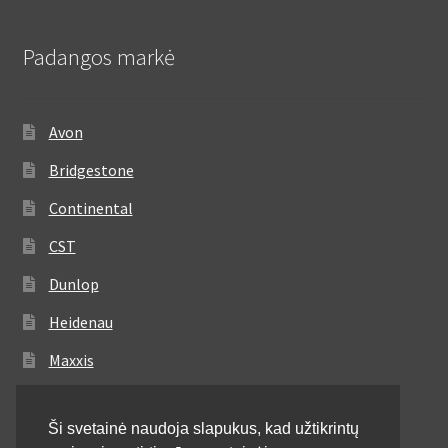
Padangos markė
Avon
Bridgestone
Continental
CST
Dunlop
Heidenau
Maxxis
Metzeler
Ši svetainė naudoja slapukus, kad užtikrintų
Michelin