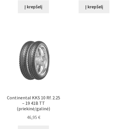
Į krepšelį
Į krepšelį
Continental KKS 10 Rf. 2.25
– 19 41B TT
(priekinė/galinė)
46,95
€