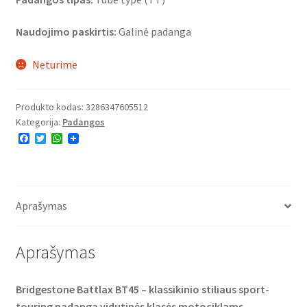
Naudojimo paskirtis:
Galinė padanga
Neturime
Produkto kodas:
3286347605512
Kategorija:
Padangos
F
T
W
a
w
h
c
i
a
e
t
t
b
t
s
o
e
A
o
r
p
Aprašymas
k
p
Aprašymas
Bridgestone Battlax BT45 – klassikinio stiliaus sport-
touring padanga vidutinės klasės motociklams