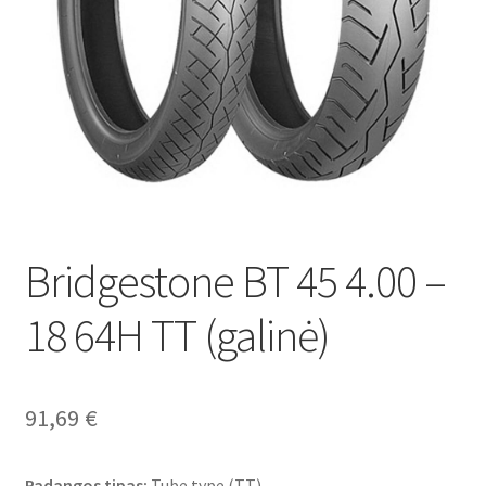
Bridgestone BT 45 4.00 –
18 64H TT (galinė)
91,69
€
Padangos tipas:
Tube type (TT)