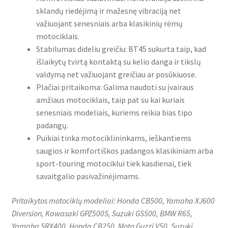
sklandų riedėjimą ir mažesnę vibraciją net
važiuojant senesniais arba klasikinių rėmų
motociklais.
Stabilumas dideliu greičiu: BT45 sukurta taip, kad
išlaikytų tvirtą kontaktą su kelio danga ir tikslų
valdymą net važiuojant greičiau ar posūkiuose.
Plačiai pritaikoma: Galima naudoti su įvairaus
amžiaus motociklais, taip pat su kai kuriais
senesniais modeliais, kuriems reikia bias tipo
padangų.
Puikiai tinka motociklininkams, ieškantiems
saugios ir komfortiškos padangos klasikiniam arba
sport-touring motociklui tiek kasdienai, tiek
savaitgalio pasivažinėjimams.
Pritaikytos motociklų modeliai: Honda CB500, Yamaha XJ600
Diversion, Kawasaki GPZ500S, Suzuki GS500, BMW R65,
Yamaha SRX400, Honda CB250, Moto Guzzi V50, Suzuki