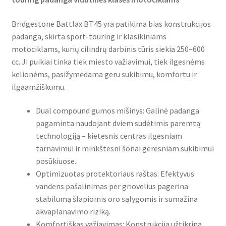
Bridgestone Battlax BT45 yra patikima bias konstrukcijos
padanga, skirta sport-touring ir klasikiniams
motociklams, kurių cilindrų darbinis tūris siekia 250–600
cc. Ji puikiai tinka tiek miesto važiavimui, tiek ilgesnėms
kelionėms, pasižymėdama geru sukibimu, komfortu ir
ilgaamžiškumu.
Dual compound gumos mišinys: Galinė padanga
pagaminta naudojant dviem sudėtimis paremtą
technologiją – kietesnis centras ilgesniam
tarnavimui ir minkštesni šonai geresniam sukibimui
posūkiuose.
Optimizuotas protektoriaus raštas: Efektyvus
vandens pašalinimas per griovelius pagerina
stabilumą šlapiomis oro sąlygomis ir sumažina
akvaplanavimo riziką.
Komfortiškas važiavimas: Konstrukcija užtikrina