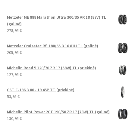
Metzeler ME 888 Marathon Ultra 300/35 VR 18 (87V) TL
(galinė)
278,95
€
Metzeler Cruisetec Rf. 180/65 B 16 81H TL (galinė)
205,95
€
Michelin Road 5 120/70 ZR 17 (58W) TL (priekinė)
127,95
€
CST C-186 3.00 - 19 45P TT (priekinė)
53,95
€
Michelin Pilot Power 2CT 190/50 ZR 17 (73W) TL (galinė)
130,95
€