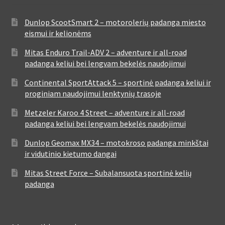
Dunlop ScootSmart 2 – motorolerių padanga miesto
eismui ir kelionėms
Mitas Enduro Trail-ADV 2 – adventure ir all-road
padanga keliui bei lengvam bekelės naudojimui
Continental SportAttack 5 – sportinė padanga keliui ir
proginiam naudojimui lenktynių trasoje
Metzeler Karoo 4 Street – adventure ir all-road
padanga keliui bei lengvam bekelės naudojimui
Dunlop Geomax MX34 – motokroso padanga minkštai
ir vidutinio kietumo dangai
Mitas Street Force – Subalansuota sportinė kelių
padanga