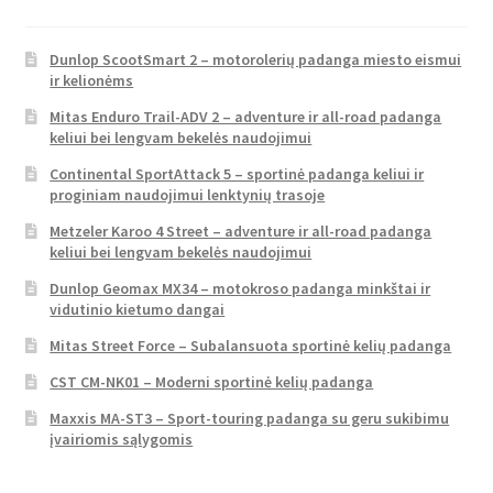
Dunlop ScootSmart 2 – motorolerių padanga miesto eismui
ir kelionėms
Mitas Enduro Trail-ADV 2 – adventure ir all-road padanga
keliui bei lengvam bekelės naudojimui
Continental SportAttack 5 – sportinė padanga keliui ir
proginiam naudojimui lenktynių trasoje
Metzeler Karoo 4 Street – adventure ir all-road padanga
keliui bei lengvam bekelės naudojimui
Dunlop Geomax MX34 – motokroso padanga minkštai ir
vidutinio kietumo dangai
Mitas Street Force – Subalansuota sportinė kelių padanga
CST CM-NK01 – Moderni sportinė kelių padanga
Maxxis MA-ST3 – Sport-touring padanga su geru sukibimu
įvairiomis sąlygomis