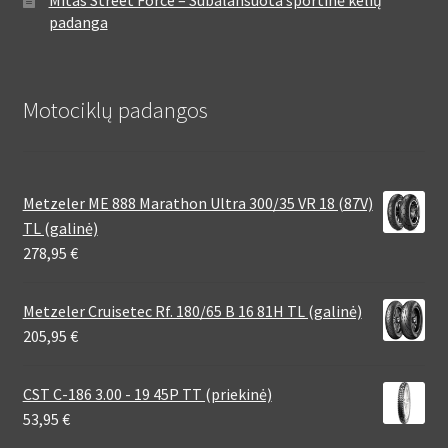
Mitas Street Force – Subalansuota sportinė kelių
padanga
Motociklų padangos
Metzeler ME 888 Marathon Ultra 300/35 VR 18 (87V)
TL (galinė)
278,95
€
Metzeler Cruisetec Rf. 180/65 B 16 81H TL (galinė)
205,95
€
CST C-186 3.00 - 19 45P TT (priekinė)
53,95
€