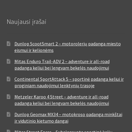
Naujausi įrašai
Dunlop ScootSmart 2 – motorolerių padanga miesto
eismui ir kelionėms
Mitas Enduro Trail-ADV 2 – adventure ir all-road
padanga keliui bei lengvam bekelės naudojimui
Continental SportAttack 5 – sportinė padanga keliui ir
proginiam naudojimui lenktynių trasoje
Metzeler Karoo 4 Street – adventure ir all-road
padanga keliui bei lengvam bekelės naudojimui
Dunlop Geomax MX34 – motokroso padanga minkštai
ir vidutinio kietumo dangai