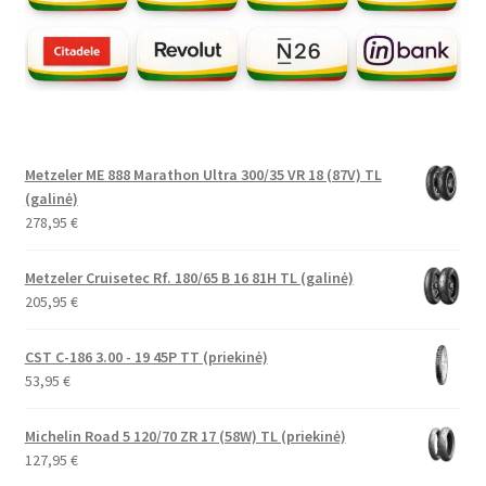
Metzeler ME 888 Marathon Ultra 300/35 VR 18 (87V) TL
(galinė)
278,95
€
Metzeler Cruisetec Rf. 180/65 B 16 81H TL (galinė)
205,95
€
CST C-186 3.00 - 19 45P TT (priekinė)
53,95
€
Michelin Road 5 120/70 ZR 17 (58W) TL (priekinė)
127,95
€