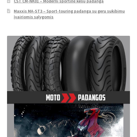
CST CM-NK01 – Moderni sportinė kelių padanga
Maxxis MA-ST3 – Sport-touring padanga su geru sukibimu
įvairiomis sąlygomis