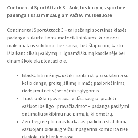
Continental SportAttack 3 – Aukštos kokybės sportinė
padanga tiksliam ir saugiam važiavimui keliuose
Continental SportAttack 3 – tai pažangi sportinės klasės
padanga, sukurta tiems motociklininkams, kurie nori
maksimalaus sukibimo tiek sausu, tiek šlapiu oru, kartu
išlaikant tikslų valdymą ir ilgaamžiškumą kasdienėje bei
dinamiškoje eksploatacijoje.
BlackChili mišinys: užtikrina itin stiprų sukibimą su
kelio danga, greitą įšilimą ir mažą pasipriešinimą
riedėjimui net vėsesnėmis sąlygomis.
TractionSkin paviršius: leidžia saugiai pradėti
važiuoti be ilgo „pravažiavimo“ – padanga pasižymi
optimaliu sukibimu nuo pirmųjų kilometrų.
ZeroDegree plieninis karkasas: padidina stabilumą
važiuojant dideliu greičiu ir pagerina komfortą tiek
tiesioje, tiek lenkimuose.