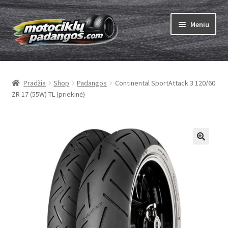
Pereiti
Pereiti
Meniu
prie
prie
meniu
turinio
Išskleist
Padangos
sub-
Pradžia
Shop
Padangos
Continental SportAttack 3 120/60
menu
Išskleist
Kameros
ZR 17 (55W) TL (priekinė)
sub-
menu
Išskleist
ABC
sub-
menu
Kaip užsisakyti
Testų
Išskleist
Brand
sub-
menu
Kontaktai