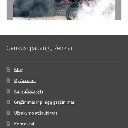
Geriausi padangų ženklai
Blog
My Account
Kaip užsisakyti
Grąžinimai ir pinigų grąžinimas
Užsakymo atšaukimas
Kontaktai