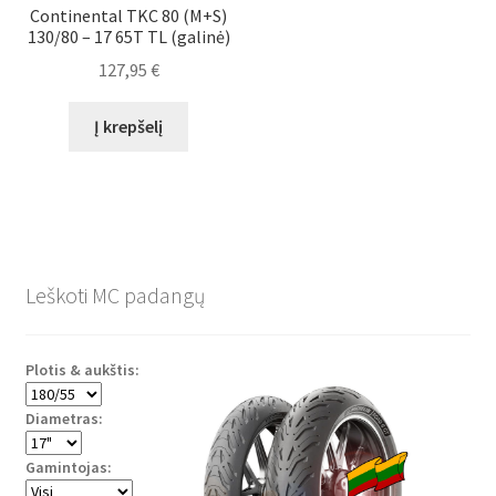
Continental TKC 80 (M+S)
130/80 – 17 65T TL (galinė)
127,95
€
Į krepšelį
Leškoti MC padangų
Plotis & aukštis:
Diametras:
Gamintojas: