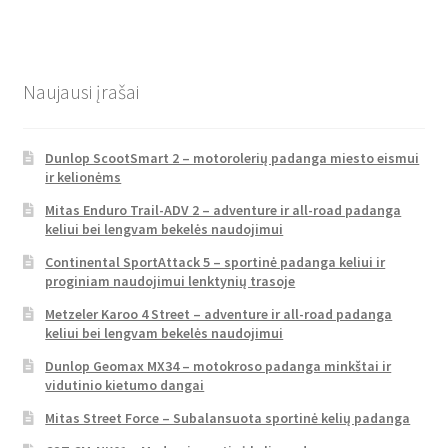
Naujausi įrašai
Dunlop ScootSmart 2 – motorolerių padanga miesto eismui
ir kelionėms
Mitas Enduro Trail-ADV 2 – adventure ir all-road padanga
keliui bei lengvam bekelės naudojimui
Continental SportAttack 5 – sportinė padanga keliui ir
proginiam naudojimui lenktynių trasoje
Metzeler Karoo 4 Street – adventure ir all-road padanga
keliui bei lengvam bekelės naudojimui
Dunlop Geomax MX34 – motokroso padanga minkštai ir
vidutinio kietumo dangai
Mitas Street Force – Subalansuota sportinė kelių padanga