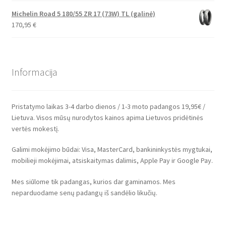
Michelin Road 5 180/55 ZR 17 (73W) TL (galinė)
170,95
€
Informacija
Pristatymo laikas 3-4 darbo dienos / 1-3 moto padangos 19,95€ /
Lietuva. Visos mūsų nurodytos kainos apima Lietuvos pridėtinės
vertės mokestį.
Galimi mokėjimo būdai: Visa, MasterCard, bankininkystės mygtukai,
mobilieji mokėjimai, atsiskaitymas dalimis, Apple Pay ir Google Pay.
Mes siūlome tik padangas, kurios dar gaminamos. Mes
neparduodame senų padangų iš sandėlio likučių.