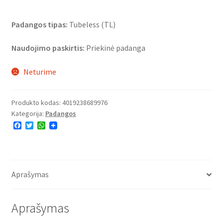
Padangos tipas:
Tubeless (TL)
Naudojimo paskirtis:
Priekinė padanga
Neturime
Produkto kodas:
4019238689976
Kategorija:
Padangos
F
T
W
a
w
h
c
i
a
e
t
t
b
t
s
o
e
A
o
r
p
Aprašymas
k
p
Aprašymas