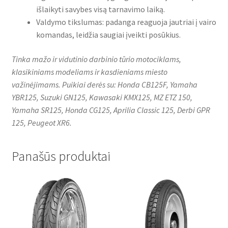
išlaikyti savybes visą tarnavimo laiką.
Valdymo tikslumas: padanga reaguoja jautriai į vairo
komandas, leidžia saugiai įveikti posūkius.
Tinka mažo ir vidutinio darbinio tūrio motociklams,
klasikiniams modeliams ir kasdieniams miesto
važinėjimams. Puikiai derės su: Honda CB125F, Yamaha
YBR125, Suzuki GN125, Kawasaki KMX125, MZ ETZ 150,
Yamaha SR125, Honda CG125, Aprilia Classic 125, Derbi GPR
125, Peugeot XR6.
Panašūs produktai