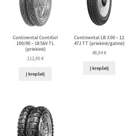
Continental ContiGo!
Continental LB 3.00 – 12
100/90 – 18 56V TL
47J TT (priekinė/galinė)
(priekinė)
48,94
€
112,95
€
Į krepšelį
Į krepšelį