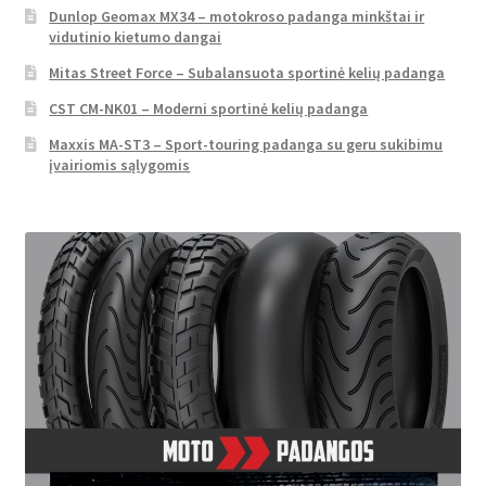
Dunlop Geomax MX34 – motokroso padanga minkštai ir
vidutinio kietumo dangai
Mitas Street Force – Subalansuota sportinė kelių padanga
CST CM-NK01 – Moderni sportinė kelių padanga
Maxxis MA-ST3 – Sport-touring padanga su geru sukibimu
įvairiomis sąlygomis