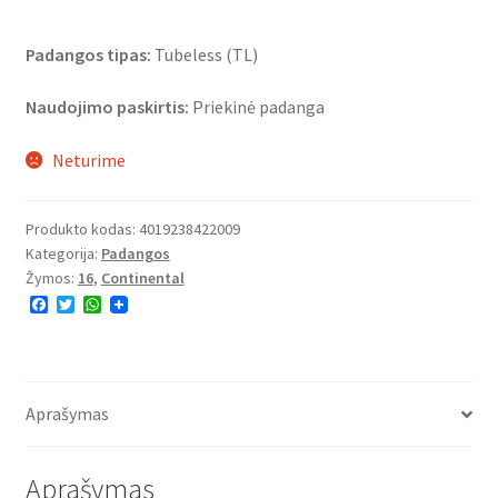
Padangos tipas:
Tubeless (TL)
Naudojimo paskirtis:
Priekinė padanga
Neturime
Produkto kodas:
4019238422009
Kategorija:
Padangos
Žymos:
16
,
Continental
F
T
W
a
w
h
c
i
a
e
t
t
b
t
s
o
e
A
o
r
p
Aprašymas
k
p
Aprašymas