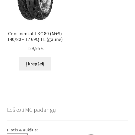
Continental TKC 80 (M+S)
140/80 – 17 69Q TL (galinė)
129,95
€
Į krepšelį
Leškoti MC padangų
Plotis & aukštis: