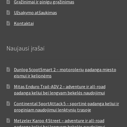
Grąžinimai ir pinigų grąžinimas
Užsakymo atšaukimas
Kontaktai
Naujausi įrašai
Dunlop ScootSmart 2 – motorolerių padanga miesto
eismui ir kelionėms
Mitas Enduro Trail-ADV 2 – adventure ir all-road
padanga keliui bei lengvam bekelės naudojimui
Continental SportAttack 5 – sportinė padanga keliui ir
proginiam naudojimui lenktynių trasoje
Metzeler Karoo 4 Street – adventure ir all-road
padanga keliui bei lengvam bekelės naudojimui