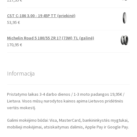
127,95
€
CST C-186 3.00 - 19 45P TT (priekinė)
53,95
€
Michelin Road 5 180/55 ZR 17 (73W) TL (galinė)
170,95
€
Informacija
Pristatymo laikas 3-4 darbo dienos / 1-3 moto padangos 19,95€ /
Lietuva. Visos mūsų nurodytos kainos apima Lietuvos pridėtinės
vertės mokestį.
Galimi mokėjimo būdai: Visa, MasterCard, bankininkystės mygtukai,
mobilieji mokėjimai, atsiskaitymas dalimis, Apple Pay ir Google Pay.