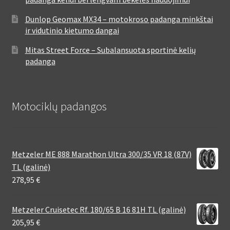
Dunlop Geomax MX34 – motokroso padanga minkštai
ir vidutinio kietumo dangai
Mitas Street Force – Subalansuota sportinė kelių
padanga
Motociklų padangos
Metzeler ME 888 Marathon Ultra 300/35 VR 18 (87V)
TL (galinė)
278,95
€
Metzeler Cruisetec Rf. 180/65 B 16 81H TL (galinė)
205,95
€