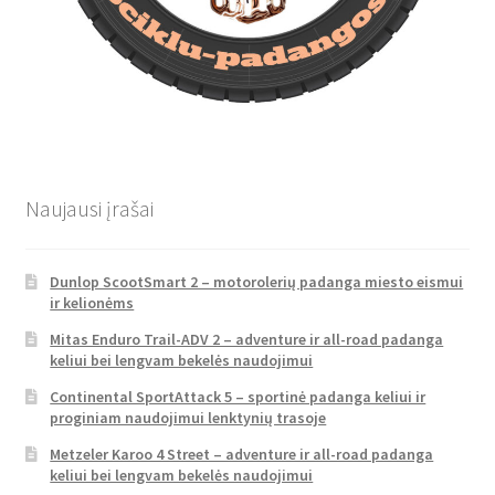
Naujausi įrašai
Dunlop ScootSmart 2 – motorolerių padanga miesto eismui
ir kelionėms
Mitas Enduro Trail-ADV 2 – adventure ir all-road padanga
keliui bei lengvam bekelės naudojimui
Continental SportAttack 5 – sportinė padanga keliui ir
proginiam naudojimui lenktynių trasoje
Metzeler Karoo 4 Street – adventure ir all-road padanga
keliui bei lengvam bekelės naudojimui