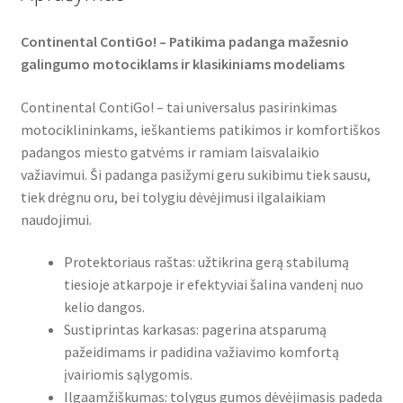
Continental ContiGo! – Patikima padanga mažesnio
galingumo motociklams ir klasikiniams modeliams
Continental ContiGo! – tai universalus pasirinkimas
motociklininkams, ieškantiems patikimos ir komfortiškos
padangos miesto gatvėms ir ramiam laisvalaikio
važiavimui. Ši padanga pasižymi geru sukibimu tiek sausu,
tiek drėgnu oru, bei tolygiu dėvėjimusi ilgalaikiam
naudojimui.
Protektoriaus raštas: užtikrina gerą stabilumą
tiesioje atkarpoje ir efektyviai šalina vandenį nuo
kelio dangos.
Sustiprintas karkasas: pagerina atsparumą
pažeidimams ir padidina važiavimo komfortą
įvairiomis sąlygomis.
Ilgaamžiškumas: tolygus gumos dėvėjimasis padeda