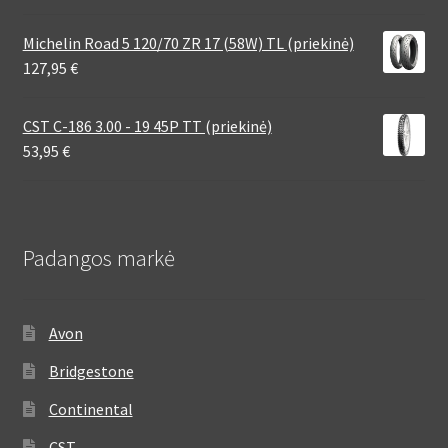
Michelin Road 5 120/70 ZR 17 (58W) TL (priekinė)
127,95
€
CST C-186 3.00 - 19 45P TT (priekinė)
53,95
€
Padangos markė
Avon
Bridgestone
Continental
CST