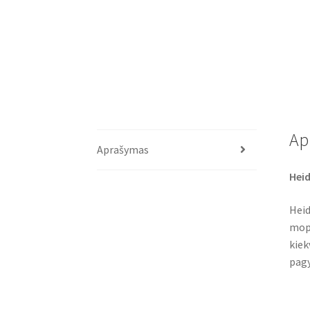
Ap
Aprašymas
Heid
Heid
mope
kiek
pagy