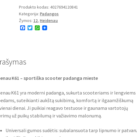
61
Produkto kodas:
4027694120841
Kategorija:
Padangos
130/80
Žymos:
12
,
Heidenau
-
F
T
W
12
a
w
h
69M
c
i
a
e
t
t
TL
b
t
s
o
e
A
(priekinė/galinė)
o
r
p
rašymas
k
p
enau K61 – sportiška scooter padanga mieste
enau K61 yra moderni padanga, sukurta scooteriams ir lengviems
dams, suteikianti aukštą sukibimą, komfortą ir ilgaamžiškumą
vienai dienai. Ji puikiai reagavo testuose ir gaunama vartotojų
rimų už puikų stabilumą ir važiavimo malonumą.
Universali gumos sudėtis: subalansuota tarp lipnumo ir patva