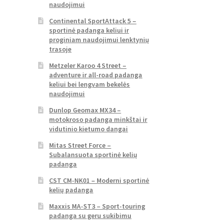
naudojimui
Continental SportAttack 5 –
sportinė padanga keliui ir
proginiam naudojimui lenktynių
trasoje
Metzeler Karoo 4 Street –
adventure ir all-road padanga
keliui bei lengvam bekelės
naudojimui
Dunlop Geomax MX34 –
motokroso padanga minkštai ir
vidutinio kietumo dangai
Mitas Street Force –
Subalansuota sportinė kelių
padanga
CST CM-NK01 – Moderni sportinė
kelių padanga
Maxxis MA-ST3 – Sport-touring
padanga su geru sukibimu