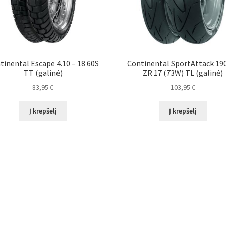
tinental Escape 4.10 – 18 60S
Continental SportAttack 19
TT (galinė)
ZR 17 (73W) TL (galinė)
83,95
€
103,95
€
Į krepšelį
Į krepšelį