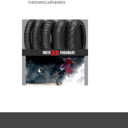
įvairiomis sąlygomis