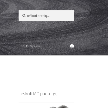
Ieškoti:
Ieškoti
0,00
€
0 prekių
Leškoti MC padangų