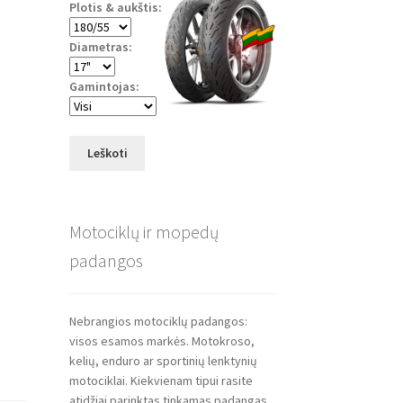
Plotis & aukštis:
Diametras:
Gamintojas:
Leškoti
Motociklų ir mopedų
padangos
Nebrangios motociklų padangos:
visos esamos markės. Motokroso,
kelių, enduro ar sportinių lenktynių
motociklai. Kiekvienam tipui rasite
atidžiai parinktas tinkamas padangas