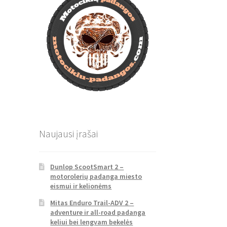
Naujausi įrašai
Dunlop ScootSmart 2 –
motorolerių padanga miesto
eismui ir kelionėms
Mitas Enduro Trail-ADV 2 –
adventure ir all-road padanga
keliui bei lengvam bekelės