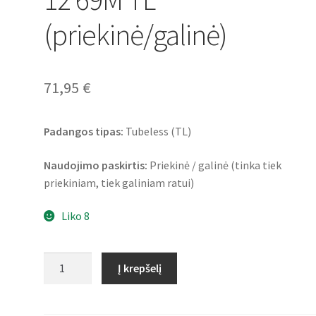
(priekinė/galinė)
71,95
€
Padangos tipas:
Tubeless (TL)
Naudojimo paskirtis:
Priekinė / galinė (tinka tiek
priekiniam, tiek galiniam ratui)
Liko 8
produkto
Į krepšelį
kiekis:
Heidenau
K