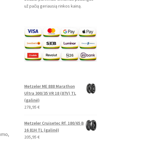
už pačią geriausią rinkos kainą.
Metzeler ME 888 Marathon
Ultra 300/35 VR 18 (87V) TL
(galinė)
278,95
€
Metzeler Cruisetec Rf. 180/65 B
16 81H TL (galinė)
rumo,
205,95
€