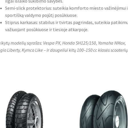
ilgai išlaiko sukibimo savybes.
Semi‑slick protektorius: suteikia komforto miesto važinėjimui i
sportišką valdymo pojūtį posūkiuose.
Stiprus karkasas: stabilus ir tvirtas pagrindas, suteikia patiki
važiuojant posūkiuose ir tiesioje atkarpoje.
aikytų modelių sąrašas: Vespa PX, Honda SH125/150, Yamaha NMax,
gio Liberty, Kymco Like – ir daugeliui kitų 100–150 cc klasės scooterių