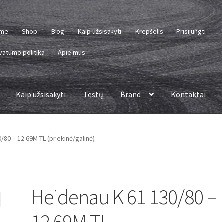
me
Shop
Blog
Kaip užsisakyti
Krepšelis
Prisijungti
vatumo politika
Apie mus
Kaip užsisakyti
Testų
Brand
Kontaktai
/80 – 12 69M TL (priekinė/galinė)
Heidenau K 61 130/80 –
12 69M TL